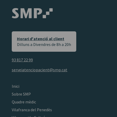
Horari d'atenció al client
Dilluns a Divendres de 8h a 20h
93 817 22 99
serveiatenciopacient@smp.cat
Inici
Sobre SMP
Quadre mèdic
Vilafranca del Penedès