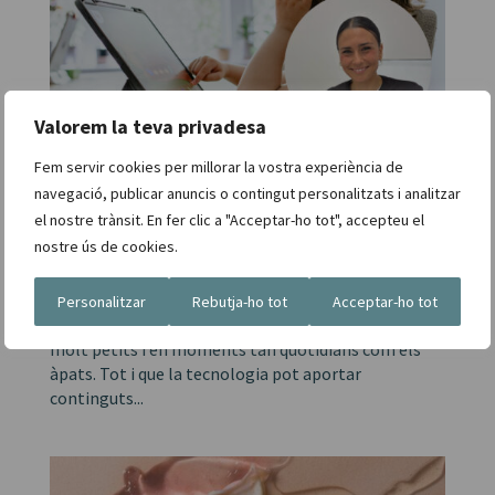
Valorem la teva privadesa
Fem servir cookies per millorar la vostra experiència de
Pantalles i desenvolupament del llenguatge
navegació, publicar anuncis o contingut personalitzats i analitzar
infantil: què diu la logopeda Laia Lopez
el nostre trànsit. En fer clic a "Acceptar-ho tot", accepteu el
by
admin
|
abr. 23, 2026
|
Uncategorized @ca
nostre ús de cookies.
L’ús de pantalles en la infància s’ha normalitzat en
molts entorns familiars. Tauletes, mòbils i televisió
Personalitzar
Rebutja-ho tot
Acceptar-ho tot
formen part del dia a dia dels infants, sovint des de
molt petits i en moments tan quotidians com els
àpats. Tot i que la tecnologia pot aportar
continguts...