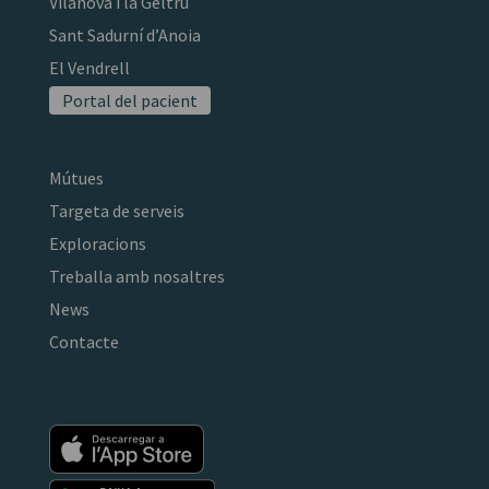
Vilanova i la Geltrú
Sant Sadurní d’Anoia
El Vendrell
Portal del pacient
Mútues
Targeta de serveis
Exploracions
Treballa amb nosaltres
News
Contacte