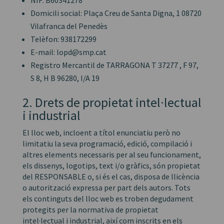
NIF: B60341278
Domicili social: Plaça Creu de Santa Digna, 1 08720
Vilafranca del Penedès
Telèfon: 938172299
E-mail: lopd@smp.cat
Registro Mercantil de TARRAGONA T 37277 , F 97,
S 8, H B 96280, I/A 19
2. Drets de propietat intel·lectual
i industrial
El lloc web, incloent a títol enunciatiu però no
limitatiu la seva programació, edició, compilació i
altres elements necessaris per al seu funcionament,
els dissenys, logotips, text i/o gràfics, són propietat
del RESPONSABLE o, si és el cas, disposa de llicència
o autorització expressa per part dels autors. Tots
els continguts del lloc web es troben degudament
protegits per la normativa de propietat
intel·lectual i industrial, així com inscrits en els