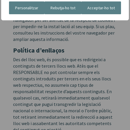
cookies.
Personalitzar
Rebutja-ho tot
Acceptar-ho tot
L’usuari té la possibilitat de configurar el seu
navegador per ser alertat de la recepció de cookies i
per impedir-ne la instal·lació al seu equip. Si us plau,
consulteu les instruccions del vostre navegador per
ampliar aquesta informació.
Política d’enllaços
Des del lloc web, és possible que es redirigeixi a
continguts de tercers llocs web. Atès que el
RESPONSABLE no pot controlar sempre els
continguts introduïts per tercers en els seus llocs
web respectius, no assumeix cap tipus de
responsabilitat respecte d’aquests continguts. En
qualsevol cas, retirarà immediatament qualsevol
contingut que pugui transgredir la legislació
nacional o internacional, la moral o l’ordre públic,
tot retirant immediatament la redirecció a aquest
lloc web i assabentant les autoritats competents
del contingut en qüestió.