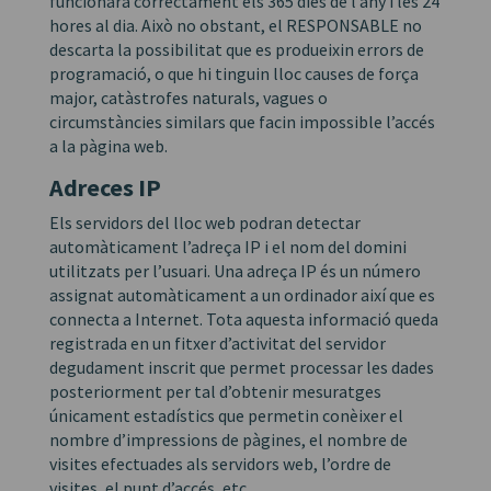
funcionarà correctament els 365 dies de l’any i les 24
hores al dia. Això no obstant, el RESPONSABLE no
descarta la possibilitat que es produeixin errors de
programació, o que hi tinguin lloc causes de força
major, catàstrofes naturals, vagues o
circumstàncies similars que facin impossible l’accés
a la pàgina web.
Adreces IP
Els servidors del lloc web podran detectar
automàticament l’adreça IP i el nom del domini
utilitzats per l’usuari. Una adreça IP és un número
assignat automàticament a un ordinador així que es
connecta a Internet. Tota aquesta informació queda
registrada en un fitxer d’activitat del servidor
degudament inscrit que permet processar les dades
posteriorment per tal d’obtenir mesuratges
únicament estadístics que permetin conèixer el
nombre d’impressions de pàgines, el nombre de
visites efectuades als servidors web, l’ordre de
visites, el punt d’accés, etc.