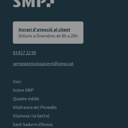
Horari d'atenció al client
Dilluns a Divendres de 8h a 20h
93 817 22 99
serveiatenciopacient@smp.cat
Inici
Sobre SMP
Quadre mèdic
Vilafranca del Penedès
Vilanova i la Geltrú
Sant Sadurní d’Anoia