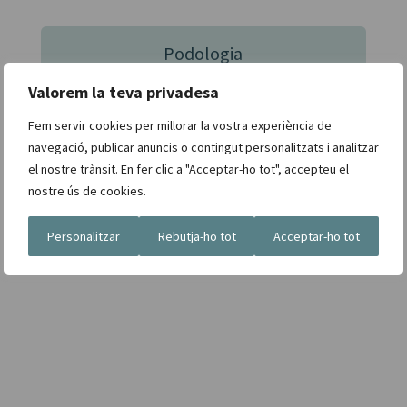
Podologia
Fins a 6 sessions
Valorem la teva privadesa
Fem servir cookies per millorar la vostra experiència de
navegació, publicar anuncis o contingut personalitzats i analitzar
Altres serveis
el nostre trànsit. En fer clic a "Acceptar-ho tot", accepteu el
nostre ús de cookies.
La resta de serveis amb descomptes especials
estaran subjectes a la taula vigent de pacient
privat.
Personalitzar
Rebutja-ho tot
Acceptar-ho tot