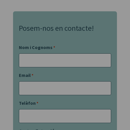
Posem-nos en contacte!
Nom i Cognoms
*
Email
*
Telèfon
*