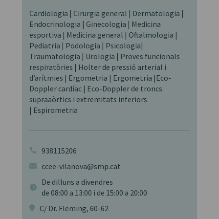
Cardiologia | Cirurgia general | Dermatologia |
Endocrinologia | Ginecologia | Medicina
esportiva | Medicina general | Oftalmologia |
Pediatria | Podologia | Psicologia|
Traumatologia | Urologia | Proves funcionals
respiratòries | Holter de pressió arterial i
d’arítmies | Ergometria | Ergometria |Eco-
Doppler cardíac | Eco-Doppler de troncs
supraaòrtics i extremitats inferiors
| Espirometria
938115206

ccee-vilanova@smp.cat

De dilluns a divendres

de 08:00 a 13:00 i de 15:00 a 20:00
C/ Dr. Fleming, 60-62
