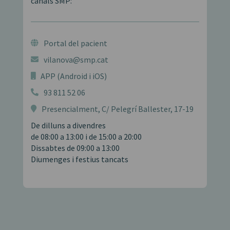
canals SMP:
Portal del pacient

vilanova@smp.cat

APP (Android i iOS)

93 811 52 06

Presencialment,
C/ Pelegrí Ballester, 17-19

De dilluns a divendres
de 08:00 a 13:00 i de 15:00 a 20:00
Dissabtes de 09:00 a 13:00
Diumenges i festius tancats