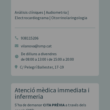
Anàlisis clíniques | Audiometria |
Electrocardiograma | Otorrinolaringologia
938115206

vilanova@smp.cat

De dilluns a divendres

de 08:00 a 13:00 i de 15:00 a 20:00
C/ Pelegrí Ballester, 17-19

Atenció mèdica immediata i
infermeria
S’ha de demanar
CITA PRÈVIA
a través dels