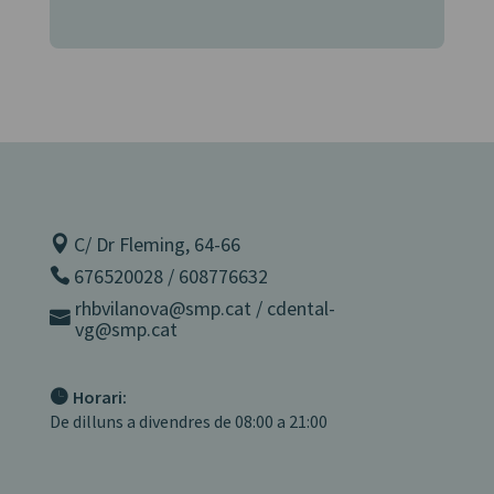
C/ Dr Fleming, 64-66
676520028 / 608776632
rhbvilanova@smp.cat / cdental-
vg@smp.cat
Horari:
De dilluns a divendres de 08:00 a 21:00