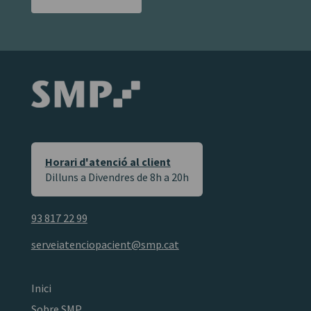
política
d'informació
de
per
privacitat.
correu
*
electrònic.
*
Horari d'atenció al client
Dilluns a Divendres de 8h a 20h
93 817 22 99
serveiatenciopacient@smp.cat
Inici
Sobre SMP