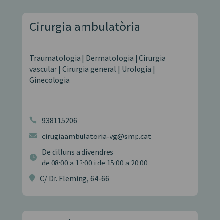
Cirurgia ambulatòria
Traumatologia | Dermatologia | Cirurgia
vascular | Cirurgia general | Urologia |
Ginecologia
938115206

cirugiaambulatoria-vg@smp.cat

De dilluns a divendres

de 08:00 a 13:00 i de 15:00 a 20:00
C/ Dr. Fleming, 64-66
