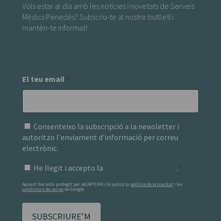
Vols estar al dia amb les notícies i novetats de Serveis
Mèdics Penedès? Subscriu-te al nostre butlletí i
mantén-te informat!
El teu email
*
Consenteixo
Consenteixo la subscripció a la newsletter i
la
autoritzo l'enviament d'informació per correu
subscripció
electrònic.
*
a
He
He llegit i accepto la
política de privacitat
.
la
*
llegit
newsletter
Aquest lloc està protegit per reCAPTCHA i hi aplica la
política de privacitat
i les
i
i
condicions de servei
de Google.
accepto
autoritzo
la
l'enviament