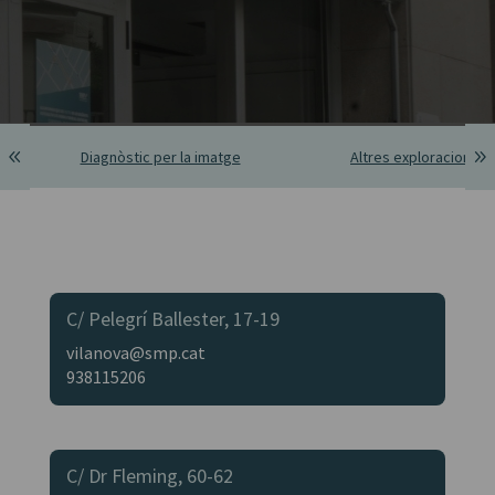
Diagnòstic per la imatge
Altres exploracions
C/ Pelegrí Ballester, 17-19
vilanova@smp.cat
938115206
C/ Dr Fleming, 60-62