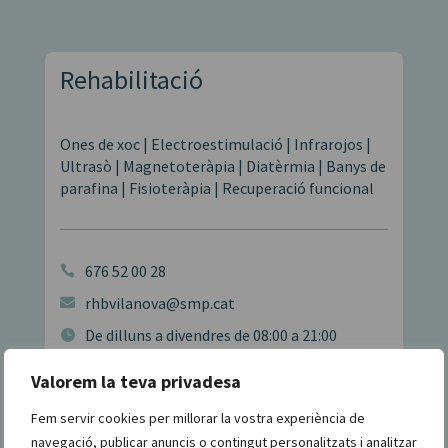
Rehabilitació
Ones de xoc | Electroestimulació | Infrarojos |
Ultrasò | Magnetoteràpia | Diatèrmia | Banys de
parafina | Fisioteràpia | Recuperació funcional
676 52 00 28

rhbvilanova@smp.cat

De dilluns a divendres de 08:00 a 21:00

C/ Dr. Fleming, 64-66

Valorem la teva privadesa
Fem servir cookies per millorar la vostra experiència de
navegació, publicar anuncis o contingut personalitzats i analitzar