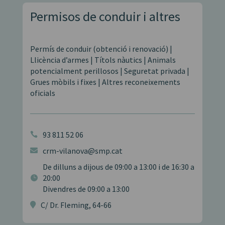
Permisos de conduir i altres
Permís de conduir (obtenció i renovació) |
Llicència d’armes | Títols nàutics | Animals
potencialment perillosos | Seguretat privada |
Grues mòbils i fixes | Altres reconeixements
oficials
93 811 52 06

crm-vilanova@smp.cat

De dilluns a dijous de 09:00 a 13:00 i de 16:30 a
20:00

Divendres de 09:00 a 13:00
C/ Dr. Fleming, 64-66
