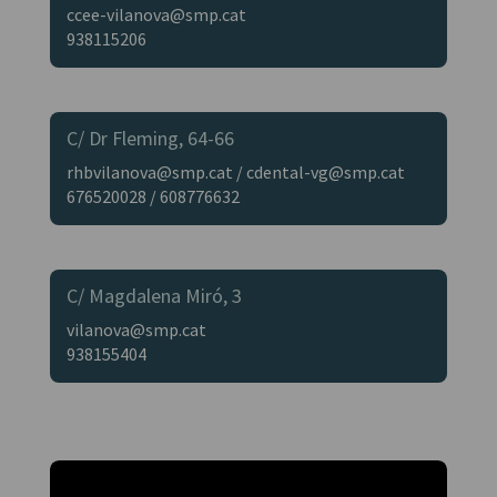
ccee-vilanova@smp.cat
938115206
C/ Dr Fleming, 64-66
rhbvilanova@smp.cat / cdental-vg@smp.cat
676520028 / 608776632
C/ Magdalena Miró, 3
vilanova@smp.cat
938155404