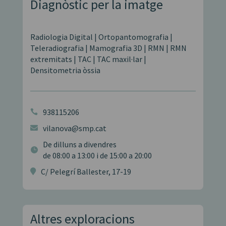
Diagnòstic per la imatge
Radiologia Digital | Ortopantomografia |
Teleradiografia | Mamografia 3D | RMN | RMN
extremitats | TAC | TAC maxil·lar |
Densitometria òssia
938115206

vilanova@smp.cat

De dilluns a divendres

de 08:00 a 13:00 i de 15:00 a 20:00
C/ Pelegrí Ballester, 17-19

Altres exploracions