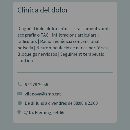
Clínica del dolor
Diagnòstic del dolor crònic | Tractaments amb
ecografia o TAC | Infiltracions articulars i
radiculars | Radiofreqüència convencional i
polsada | Neuromodulació de nervis perifèrics |
Bloqueigs nerviosos | Seguiment terapèutic
continu
67 278 20 56

vilanova@smp.cat

De dilluns a divendres de 08:00 a 21:00

C/ Dr. Fleming, 64-66
