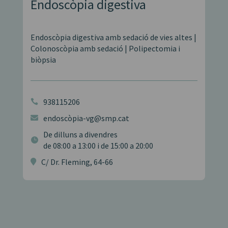
Endoscòpia digestiva
Endoscòpia digestiva amb sedació de vies altes |
Colonoscòpia amb sedació | Polipectomia i
biòpsia
938115206

endoscòpia-vg@smp.cat

De dilluns a divendres

de 08:00 a 13:00 i de 15:00 a 20:00
C/ Dr. Fleming, 64-66
