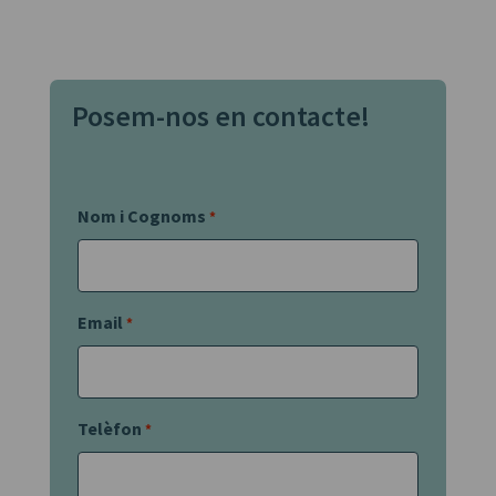
Posem-nos en contacte!
Nom i Cognoms
*
Email
*
Telèfon
*