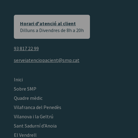
Horari d'atenció al client
Dilluns a Divendres de 8h a 20h
93 817 22 99
serveiatenciopacient@smp.cat
Inici
Sobre SMP
Quadre mèdic
Vilafranca del Penedès
Vilanova i la Geltrú
Sant Sadurní d’Anoia
El Vendrell