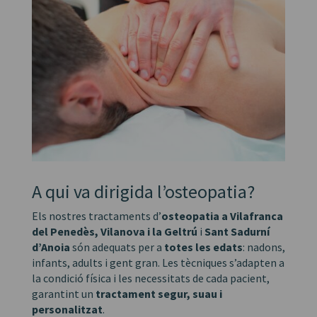
A qui va dirigida l’osteopatia?
Els nostres tractaments d’
osteopatia a Vilafranca
del Penedès, Vilanova i la Geltrú
i
Sant Sadurní
d’Anoia
són adequats per a
totes les edats
: nadons,
infants, adults i gent gran. Les tècniques s’adapten a
la condició física i les necessitats de cada pacient,
garantint un
tractament segur, suau i
personalitzat
.