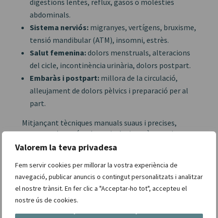
digestions lentes, reflux, gasos o molèsties
abdominals.
Sistema nerviós:
migranyes, vertígens, bruxisme,
tensió mandibular (ATM), insomni, estrès.
Salut femenina:
dolors menstruals, alteracions
del cicle, incontinència urinària, dolors postpart.
Embaràs i postpart:
millora de la circulació,
alleujament de dolors pèlvics i preparació per al
part.
Mitjançant tècniques manuals suaus i precises,
actuem sobre músculs, articulacions, òrgans i
estructures corporals per ajudar-los a recuperar el
Valorem la teva privadesa
seu moviment natural i millorar-ne la funció.
Fem servir cookies per millorar la vostra experiència de
navegació, publicar anuncis o contingut personalitzats i analitzar
el nostre trànsit. En fer clic a "Acceptar-ho tot", accepteu el
nostre ús de cookies.