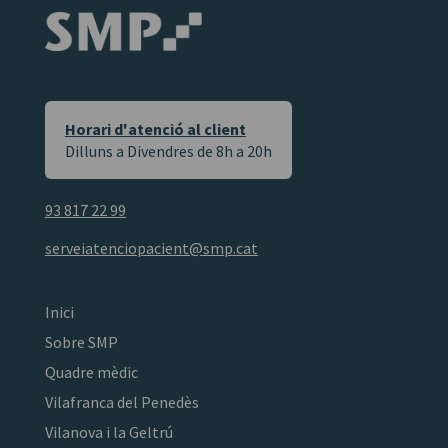
Horari d'atenció al client
Dilluns a Divendres de 8h a 20h
93 817 22 99
serveiatenciopacient@smp.cat
Inici
Sobre SMP
Quadre mèdic
Vilafranca del Penedès
Vilanova i la Geltrú