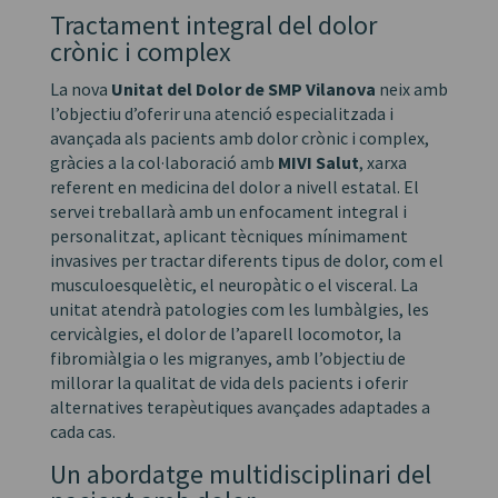
Tractament integral del dolor
crònic i complex
La nova
Unitat del Dolor de SMP Vilanova
neix amb
l’objectiu d’oferir una atenció especialitzada i
avançada als pacients amb dolor crònic i complex,
gràcies a la col·laboració amb
MIVI Salut
, xarxa
referent en medicina del dolor a nivell estatal. El
servei treballarà amb un enfocament integral i
personalitzat, aplicant tècniques mínimament
invasives per tractar diferents tipus de dolor, com el
musculoesquelètic, el neuropàtic o el visceral. La
unitat atendrà patologies com les lumbàlgies, les
cervicàlgies, el dolor de l’aparell locomotor, la
fibromiàlgia o les migranyes, amb l’objectiu de
millorar la qualitat de vida dels pacients i oferir
alternatives terapèutiques avançades adaptades a
cada cas.
Un abordatge multidisciplinari del