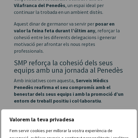
Vilafranca del Penedès
, un espai ideal per
continuar la trobada en un ambient distès.
Aquest dinar de germanor va servir per
posar en
valor la feina feta durant l’últim any
, reforçar la
cohesió entre les diferents delegacions i generar
motivació per afrontar els nous reptes
professionals.
SMP reforça la cohesió dels seus
equips amb una jornada al Penedès
Amb iniciatives com aquesta,
Serveis Mèdics
Penedès reafirma el seu compromís amb el
benestar dels seus equips i amb la promoció d’un
entorn de treball positiu i col·laboratiu
.
La jornada de cohesió al Penedès ha estat una
Valorem la teva privadesa
experiència enriquidora que consolida els valors de
treball en equip, convivència i motivació
que
Fem servir cookies per millorar la vostra experiència de
formen part del projecte de SMP.