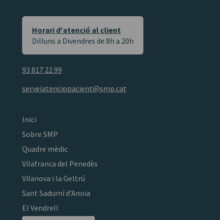
Horari d'atenció al client
Dilluns a Divendres de 8h a 20h
93 817 22 99
serveiatenciopacient@smp.cat
Inici
Sobre SMP
Quadre mèdic
Vilafranca del Penedès
Vilanova i la Geltrú
Sant Sadurní d’Anoia
El Vendrell