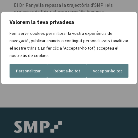
El Dr. Panyella repassa la trajectòria d’SMP i els
projectes de futur al programa Via Augusta
SMP Vilanova presenta la nova Unitat del Dolor amb
Valorem la teva privadesa
MIVI Salut
Fem servir cookies per millorar la vostra experiència de
SMP impulsa a Sitges una nova unitat de medicina
navegació, publicar anuncis o contingut personalitzats i analitzar
esportiva d’alt nivell
el nostre trànsit. En fer clic a "Acceptar-ho tot", accepteu el
Pantalles i desenvolupament del llenguatge
nostre ús de cookies.
infantil: què diu la logopeda Laia Lopez
Personalitzar
Rebutja-ho tot
Acceptar-ho tot