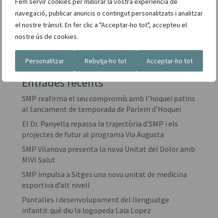
Fem servir cookies per millorar la vostra experiència de
nos amb la vostra creativitat. Junts construirem un
navegació, publicar anuncis o contingut personalitzats i analitzar
futur més ric en art, cultura i salut per a tothom.
el nostre trànsit. En fer clic a "Acceptar-ho tot", accepteu el
nostre ús de cookies.
Cerca
Personalitzar
Rebutja-ho tot
Acceptar-ho tot
Entrades recents
SMP reafirma el seu compromís amb l’hoquei patins
al tancament de temporada de Parlem d’Hoquei
El Dr. Panyella repassa la trajectòria d’SMP i els
projectes de futur al programa Via Augusta
SMP Vilanova presenta la nova Unitat del Dolor amb
MIVI Salut
SMP impulsa a Sitges una nova unitat de medicina
esportiva d’alt nivell
Pantalles i desenvolupament del llenguatge
infantil: què diu la logopeda Laia Lopez