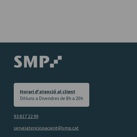
Horari d'atenció al client
Dilluns a Divendres de 8h a 20h
93 817 22 99
serveiatenciopacient@smp.cat