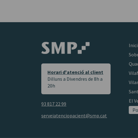
Inici
Sob
Qua
Horari d'atenció al client
Vila
Dilluns a Divendres de 8h a
Vila
20h
Sant
El V
93 817 22 99
Po
serveiatenciopacient@smp.cat