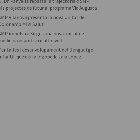
El Dr. Panyella repassa la trajectòria d’SMP i
els projectes de futur al programa Via Augusta
SMP Vilanova presenta la nova Unitat del
Dolor amb MIVI Salut
SMP impulsa a Sitges una nova unitat de
medicina esportiva d’alt nivell
Pantalles i desenvolupament del llenguatge
infantil: què diu la logopeda Laia Lopez