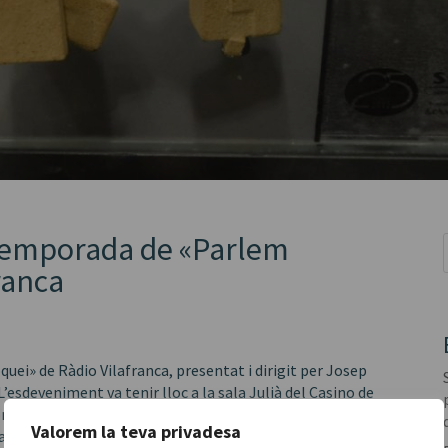
 Temporada de «Parlem
ranca
ei» de Ràdio Vilafranca, presentat i dirigit per Josep
esdeveniment va tenir lloc a la sala Julià del Casino de
nats a l’hoquei, demostrant la fidelitat i passió que
Valorem la teva privadesa
r amb una conferència-col·loqui a càrrec de Ferran