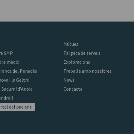
Mútues
re SMP
Targeta de serveis
dre mèdic
Exploracions
franca del Penedès
Treballa amb nosaltres
nova i la Geltrú
News
 Sadurní d’Anoia
Contacte
endrell
rtal del pacient