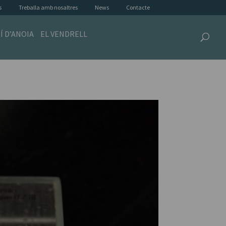
s
Treballa amb nosaltres
News
Contacte
Í D’ANOIA
EL VENDRELL