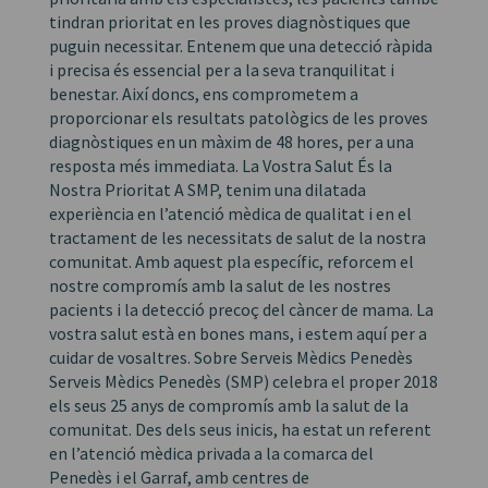
tindran prioritat en les proves diagnòstiques que
puguin necessitar. Entenem que una detecció ràpida
i precisa és essencial per a la seva tranquilitat i
benestar. Així doncs, ens comprometem a
proporcionar els resultats patològics de les proves
diagnòstiques en un màxim de 48 hores, per a una
resposta més immediata. La Vostra Salut És la
Nostra Prioritat A SMP, tenim una dilatada
experiència en l’atenció mèdica de qualitat i en el
tractament de les necessitats de salut de la nostra
comunitat. Amb aquest pla específic, reforcem el
nostre compromís amb la salut de les nostres
pacients i la detecció precoç del càncer de mama. La
vostra salut està en bones mans, i estem aquí per a
cuidar de vosaltres. Sobre Serveis Mèdics Penedès
Serveis Mèdics Penedès (SMP) celebra el proper 2018
els seus 25 anys de compromís amb la salut de la
comunitat. Des dels seus inicis, ha estat un referent
en l’atenció mèdica privada a la comarca del
Penedès i el Garraf, amb centres de