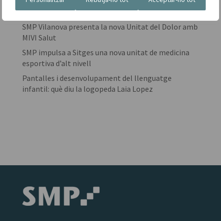
El Dr. Panyella repassa la trajectòria d’SMP i els
projectes de futur al programa Via Augusta
SMP Vilanova presenta la nova Unitat del Dolor amb
MIVI Salut
SMP impulsa a Sitges una nova unitat de medicina
esportiva d’alt nivell
Pantalles i desenvolupament del llenguatge
infantil: què diu la logopeda Laia Lopez