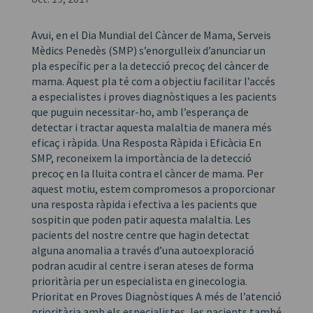
Avui, en el Dia Mundial del Càncer de Mama, Serveis
Mèdics Penedès (SMP) s’enorgulleix d’anunciar un
pla específic per a la detecció precoç del càncer de
mama. Aquest pla té com a objectiu facilitar l’accés
a especialistes i proves diagnòstiques a les pacients
que puguin necessitar-ho, amb l’esperança de
detectar i tractar aquesta malaltia de manera més
eficaç i ràpida. Una Resposta Ràpida i Eficàcia En
SMP, reconeixem la importància de la detecció
precoç en la lluita contra el càncer de mama. Per
aquest motiu, estem compromesos a proporcionar
una resposta ràpida i efectiva a les pacients que
sospitin que poden patir aquesta malaltia. Les
pacients del nostre centre que hagin detectat
alguna anomalia a través d’una autoexploració
podran acudir al centre i seran ateses de forma
prioritària per un especialista en ginecologia.
Prioritat en Proves Diagnòstiques A més de l’atenció
prioritària amb els especialistes, les pacients també