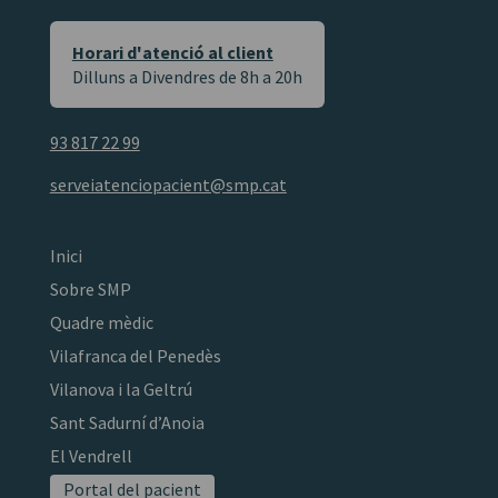
Horari d'atenció al client
Dilluns a Divendres de 8h a 20h
93 817 22 99
serveiatenciopacient@smp.cat
Inici
Sobre SMP
Quadre mèdic
Vilafranca del Penedès
Vilanova i la Geltrú
Sant Sadurní d’Anoia
El Vendrell
Portal del pacient